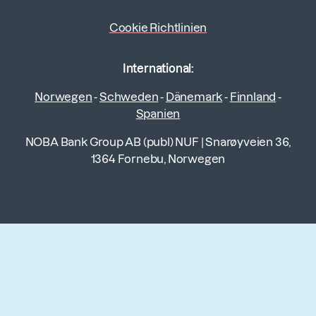
Cookie Richtlinien
International:
Norwegen
-
Schweden
-
Dänemark
-
Finnland
-
Spanien
NOBA Bank Group AB (publ) NUF
|
Snarøyveien 36,
1364 Fornebu, Norwegen