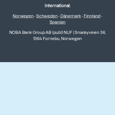
International:
Norwegen
-
Schweden
-
Dänemark
-
Finnland
-
Spanien
NOBA Bank Group AB (publ) NUF
|
Snarøyveien 36,
1364 Fornebu, Norwegen