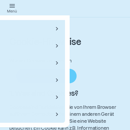
Springe
Menü
zum
Hauptinhalt
Cookie-Hinweise
Wie wir Cookies verwenden
Cookies verwalten
1.
Was sind Cookies?
Cookies sind Textdateien, die von Ihrem Browser
auf Ihrem Computer oder einem anderen Gerät
gespeichert werden, wenn Sie eine Website
besuchen. Ein Cookie kann z.B. Informationen