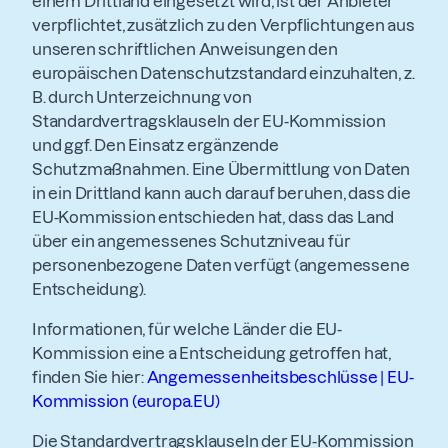
einem Drittland eingesetzt wird, ist der Anbieter
verpflichtet, zusätzlich zu den Verpflichtungen aus
unseren schriftlichen Anweisungen den
europäischen Datenschutzstandard einzuhalten, z.
B. durch Unterzeichnung von
Standardvertragsklauseln der EU-Kommission
und ggf. Den Einsatz ergänzende
Schutzmaßnahmen. Eine Übermittlung von Daten
in ein Drittland kann auch darauf beruhen, dass die
EU-Kommission entschieden hat, dass das Land
über ein angemessenes Schutzniveau für
personenbezogene Daten verfügt (angemessene
Entscheidung).
Informationen, für welche Länder die EU-
Kommission eine a Entscheidung getroffen hat,
finden Sie hier:
Angemessenheitsbeschlüsse | EU-
Kommission (europa.EU)
Die Standardvertragsklauseln der EU-Kommission