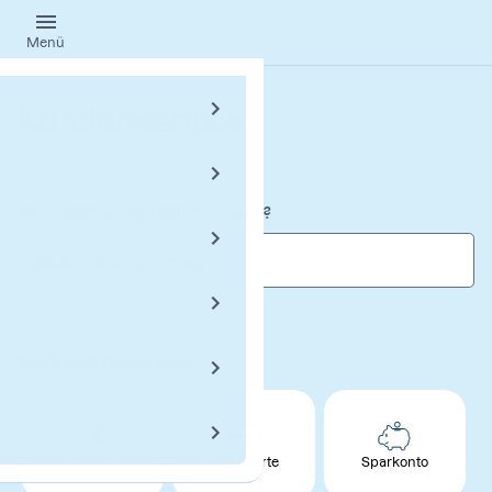
Springe
Menü
zum
Hauptinhalt
Kundenservice
Womit können wir behilflich sein?
Suche nach Themengebiet
Kredit
Kreditkarte
Sparkonto