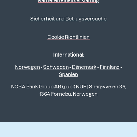
Barrierefreiheitserklärung
Sicherheit und Betrugsversuche
Cookie Richtlinien
International:
Norwegen
-
Schweden
-
Dänemark
-
Finnland
-
Spanien
NOBA Bank Group AB (publ) NUF
|
Snarøyveien 36,
1364 Fornebu, Norwegen