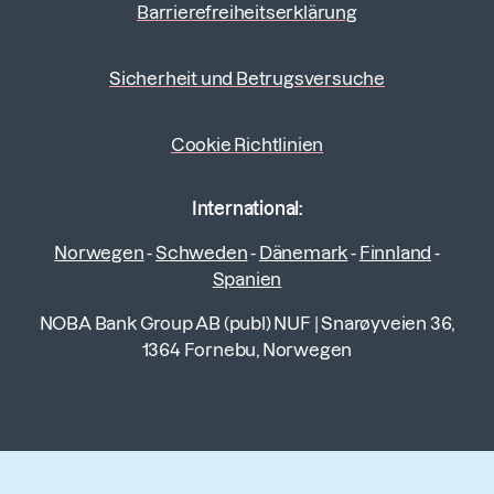
Barrierefreiheitserklärung
Sicherheit und Betrugsversuche
Cookie Richtlinien
International:
Norwegen
-
Schweden
-
Dänemark
-
Finnland
-
Spanien
NOBA Bank Group AB (publ) NUF
|
Snarøyveien 36,
1364 Fornebu, Norwegen