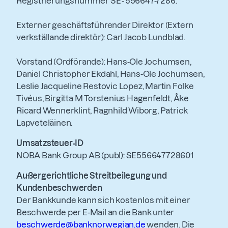
Registrierungsnummer SE - 556647-7286.
Externer geschäftsführender Direktor (Extern
verkställande direktör): Carl Jacob Lundblad.
Vorstand (Ordförande): Hans-Ole Jochumsen,
Daniel Christopher Ekdahl, Hans-Ole Jochumsen,
Leslie Jacqueline Restovic Lopez, Martin Folke
Tivéus, Birgitta M Torstenius Hagenfeldt, Åke
Ricard Wennerklint, Ragnhild Wiborg, Patrick
Lapveteläinen.
Umsatzsteuer‑ID
NOBA Bank Group AB (publ): SE556647728601
Außergerichtliche Streitbeilegung und
Kundenbeschwerden
Der Bankkunde kann sich kostenlos mit einer
Beschwerde per E-Mail an die Bank unter
beschwerde@banknorwegian.de
wenden. Die