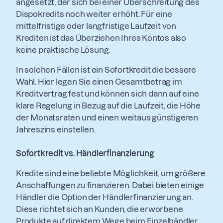
angesetzt, der sich bei einer Überschreitung des
Dispokredits noch weiter erhöht. Für eine
mittelfristige oder langfristige Laufzeit von
Krediten ist das Überziehen Ihres Kontos also
keine praktische Lösung.
In solchen Fällen ist ein Sofortkredit die bessere
Wahl. Hier legen Sie einen Gesamtbetrag im
Kreditvertrag fest und können sich dann auf eine
klare Regelung in Bezug auf die Laufzeit, die Höhe
der Monatsraten und einen weitaus günstigeren
Jahreszins einstellen.
Sofortkredit vs. Händlerfinanzierung
Kredite sind eine beliebte Möglichkeit, um größere
Anschaffungen zu finanzieren. Dabei bieten einige
Händler die Option der Händlerfinanzierung an.
Diese richtet sich an Kunden, die erworbene
Produkte auf direktem Wege beim Einzelhändler