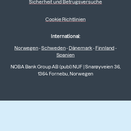
Sicherheit und Betrugsversuche
Cookie Richtlinien
International:
Norwegen
-
Schweden
-
Dänemark
-
Finnland
-
Spanien
NOBA Bank Group AB (publ) NUF
|
Snarøyveien 36,
1364 Fornebu, Norwegen