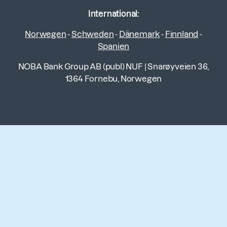
International:
Norwegen
-
Schweden
-
Dänemark
-
Finnland
-
Spanien
NOBA Bank Group AB (publ) NUF
|
Snarøyveien 36,
1364 Fornebu, Norwegen