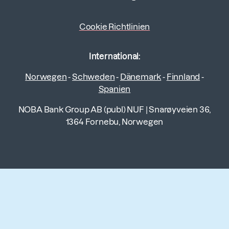
Cookie Richtlinien
International:
Norwegen
-
Schweden
-
Dänemark
-
Finnland
-
Spanien
NOBA Bank Group AB (publ) NUF
|
Snarøyveien 36,
1364 Fornebu, Norwegen